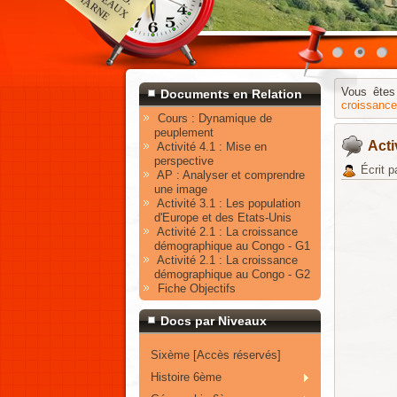
Vous êtes
Documents en Relation
croissance
Cours : Dynamique de
peuplement
Acti
Activité 4.1 : Mise en
perspective
Écrit p
AP : Analyser et comprendre
une image
Activité 3.1 : Les population
d'Europe et des Etats-Unis
Activité 2.1 : La croissance
démographique au Congo - G1
Activité 2.1 : La croissance
démographique au Congo - G2
Fiche Objectifs
Docs par Niveaux
Sixème [Accès réservés]
Histoire 6ème