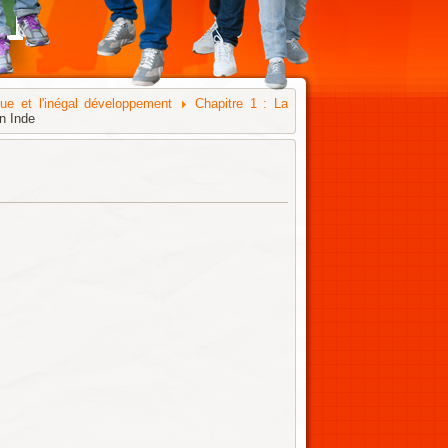
e et l'inégal développement
Chapitre 1 : La
n Inde